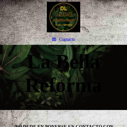
Interioris
mo
Contacto
La Bella
Reforma
¡NO DUDE EN PONERSE EN CONTACTO CON