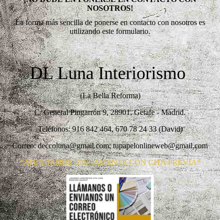
NOSOTROS!
La forma más sencilla de ponerse en contacto con nosotros es
utilizando este formulario.
DL Luna Interiorismo
(La Bella Reforma)
C/ General Pingarrón 9, 28901, Getafe - Madrid.
Teléfonos: 916 842 464, 670 78 24 33 (David)
Correo: deccoluna@gmail.com; tupapelonlineweb@gmail.com
*ATENDEMOS ÚNICAMENTE CON CITA PREVIA*